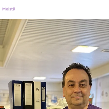
Meistä
IT-palvelut
Kopiointipalvelut
Tuott