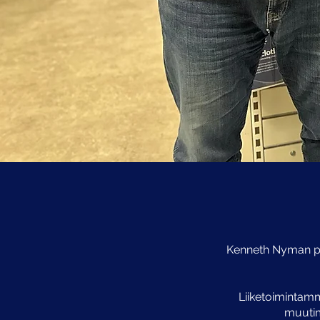
Kenneth Nyman p
Liiketoimintam
muutim