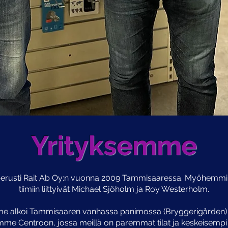
Yrityksemme
erusti Rait Ab Oy:n vuonna 2009 Tammisaaressa. Myöhemm
tiimiin liittyivät Michael Sjöholm ja Roy Westerholm.
me alkoi Tammisaaren vanhassa panimossa (Bryggerigården)
me Centroon, jossa meillä on paremmat tilat ja keskeisempi si