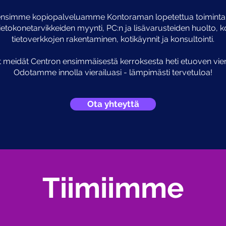
ensimme kopiopalveluamme Kontoraman lopetettua toiminta
ietokonetarvikkeiden myynti, PC:n ja lisävarusteiden huolto, k
tietoverkkojen rakentaminen, kotikäynnit ja konsultointi.
 meidät Centron ensimmäisestä kerroksesta heti etuoven viere
Odotamme innolla vierailuasi - lämpimästi tervetuloa!
Ota yhteyttä
Tiimiimme